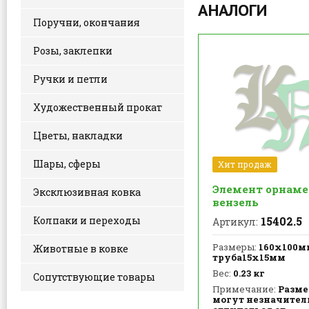
АНАЛОГИ
Поручни, окончания
Розы, заклепки
Ручки и петли
Художественный прокат
Цветы, накладки
Шары, сферы
Хит продаж
Элемент орнаме
Эксклюзивная ковка
вензель
15402.5
Колпаки и переходы
Артикул:
Размеры:
160х100м
Животные в ковке
труба15х15мм
Вес:
0.23 кг
Сопутствующие товары
Примечание:
Разм
могут незначител