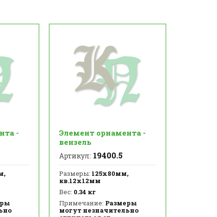
нта -
Элемент орнамента -
вензель
19400.5
Артикул:
м,
Размеры:
125х80мм,
кв.12х12мм
Вес:
0.34 кг
еры
Примечание:
Размеры
ьно
могут незначительно