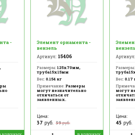
нта -
Элемент орнамента -
Элемен
вензель
вензел
15406
Артикул:
Артикул
,
Размеры:
125х70мм,
Размеры:
труба15х15мм
труба15
Вес:
0.154 кг
Вес:
0.17 
еры
Примечание:
Размеры
Примеча
ьно
могут незначительно
могут н
отличаться от
отличат
заявленных.
заявлен
Цена:
Цена:
37
руб.
45
руб.
39
руб.
В КОРЗИНУ
В КОРЗИНУ