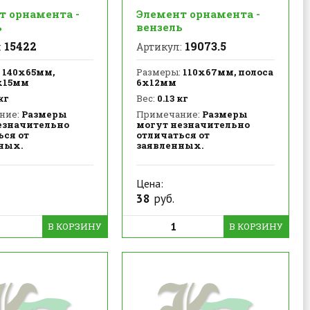
т орнамента -
Элемент орнамента -
ь
вензель
15422
19073.5
:
Артикул:
140х65мм,
Размеры:
110х67мм, полоса
х15мм
6х12мм
кг
Вес:
0.13 кг
ние:
Размеры
Примечание:
Размеры
езначительно
могут незначительно
ься от
отличаться от
ных.
заявленных.
Цена:
38
руб.
В КОРЗИНУ
В КОРЗИНУ