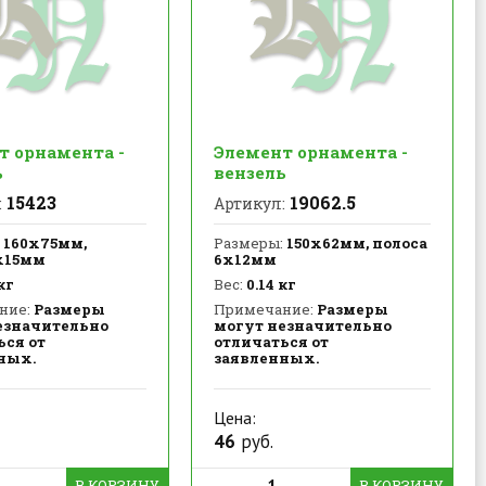
т орнамента -
Элемент орнамента -
ь
вензель
15423
19062.5
:
Артикул:
160х75мм,
Размеры:
150х62мм, полоса
х15мм
6х12мм
кг
Вес:
0.14 кг
ние:
Размеры
Примечание:
Размеры
езначительно
могут незначительно
ься от
отличаться от
ных.
заявленных.
Цена:
46
руб.
В КОРЗИНУ
В КОРЗИНУ