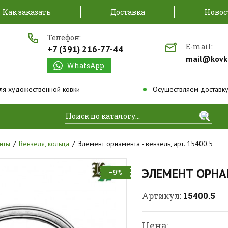
Как заказать
Доставка
Новос
Телефон:
E-mail:
+7 (391) 216-77-44
mail@kovk
WhatsApp
ля художественной ковки
Осуществляем доставку
Найти
нты
Вензеля, кольца
Элемент орнамента - вензель, арт. 15400.5
ЭЛЕМЕНТ ОРНАМ
–9%
15400.5
Артикул:
Цена: