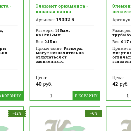
нта -
Элемент орнамента -
Элемен
кованая лапка
вензел
19002.5
Артикул:
Артикул
м,
Размеры:
165мм,
Размеры:
кв.12х12мм
труба15
Вес:
0.15 кг
Вес:
0.17 
еры
Примечание:
Размеры
Примеча
ьно
могут незначительно
могут н
отличаться от
отличат
заявленных.
заявлен
Цена:
Цена:
40
руб.
42
руб.
В КОРЗИНУ
В КОРЗИНУ
–12%
–6%