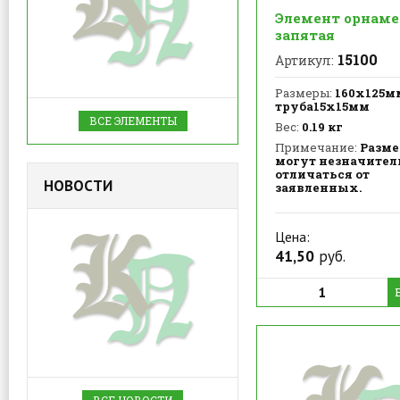
Элемент орнаме
запятая
15100
Артикул:
Размеры:
160х125м
труба15х15мм
ВСЕ ЭЛЕМЕНТЫ
Вес:
0.19 кг
Примечание:
Разм
могут незначител
отличаться от
НОВОСТИ
заявленных.
Цена:
41,50
руб.